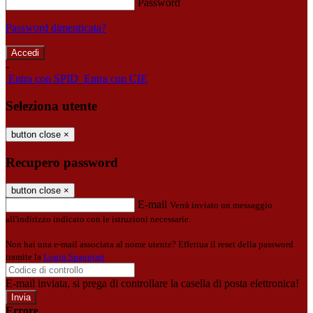
Password
Password dimenticata?
-
Entra con SPID
Entra con CIE
Seleziona utente
button close
×
Recupero password
button close
×
E-mail
Verrà inviato un messaggio
all'indirizzo indicato con le istruzioni necessarie.
Non hai una e-mail associata al nome utente? Effettua il reset della password
tramite la
Login Spaggiari
E-mail inviata, si prega di controllare la casella di posta elettronica!
Errore