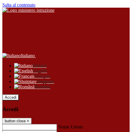
Salta al contenuto
Italiano
Italiano
English
Français
Shqiptare
Română
Accedi
Accedi
button close
×
Nome Utente