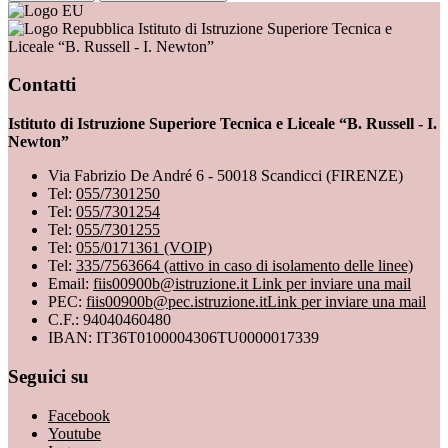
Istituto di Istruzione Superiore Tecnica e
Liceale “B. Russell - I. Newton”
Contatti
Istituto di Istruzione Superiore Tecnica e Liceale “B. Russell - I.
Newton”
Via Fabrizio De André 6 - 50018 Scandicci (FIRENZE)
Tel:
055/7301250
Tel:
055/7301254
Tel:
055/7301255
Tel:
055/0171361 (VOIP)
Tel:
335/7563664 (attivo in caso di isolamento delle linee)
Email:
fiis00900b@istruzione.it
Link per inviare una mail
PEC:
fiis00900b@pec.istruzione.it
Link per inviare una mail
C.F.: 94040460480
IBAN: IT36T0100004306TU0000017339
Seguici su
Facebook
Youtube