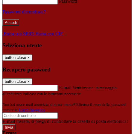
Password
Password dimenticata?
-
Entra con SPID
Entra con CIE
Seleziona utente
button close
×
Recupero password
button close
×
E-mail
Verrà inviato un messaggio
all'indirizzo indicato con le istruzioni necessarie.
Non hai una e-mail associata al nome utente? Effettua il reset della password
tramite la
Login Spaggiari
E-mail inviata, si prega di controllare la casella di posta elettronica!
Errore