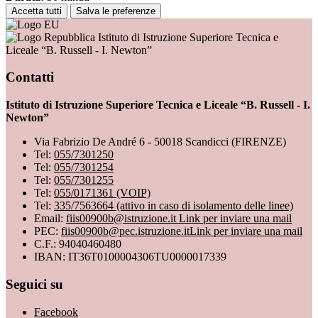
Accetta tutti
Salva le preferenze
Istituto di Istruzione Superiore Tecnica e
Liceale “B. Russell - I. Newton”
Contatti
Istituto di Istruzione Superiore Tecnica e Liceale “B. Russell - I.
Newton”
Via Fabrizio De André 6 - 50018 Scandicci (FIRENZE)
Tel:
055/7301250
Tel:
055/7301254
Tel:
055/7301255
Tel:
055/0171361 (VOIP)
Tel:
335/7563664 (attivo in caso di isolamento delle linee)
Email:
fiis00900b@istruzione.it
Link per inviare una mail
PEC:
fiis00900b@pec.istruzione.it
Link per inviare una mail
C.F.: 94040460480
IBAN: IT36T0100004306TU0000017339
Seguici su
Facebook