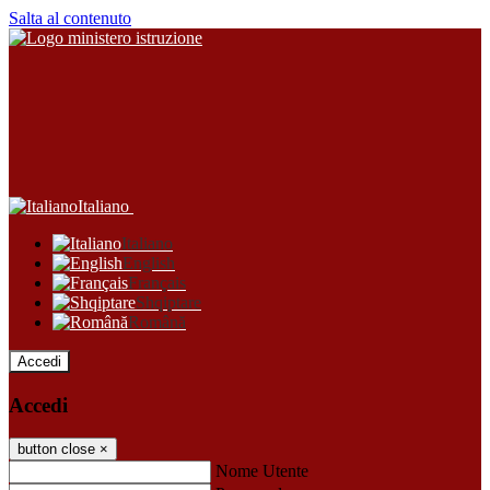
Salta al contenuto
Italiano
Italiano
English
Français
Shqiptare
Română
Accedi
Accedi
button close
×
Nome Utente