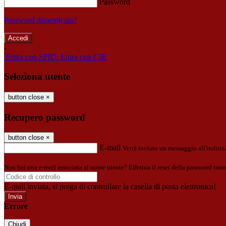
Password
Password dimenticata?
-
Entra con SPID
Entra con CIE
Seleziona utente
button close
×
Recupero password
button close
×
E-mail
Verrà inviato un messaggio all'indirizz
Non hai una e-mail associata al nome utente? Effettua il reset della password tram
E-mail inviata, si prega di controllare la casella di posta elettronica!
Errore
Chiudi