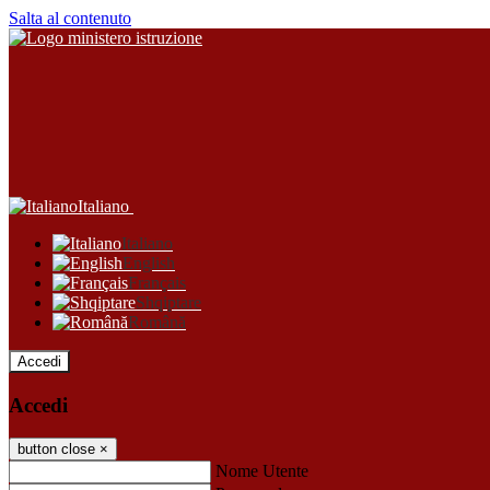
Salta al contenuto
Italiano
Italiano
English
Français
Shqiptare
Română
Accedi
Accedi
button close
×
Nome Utente