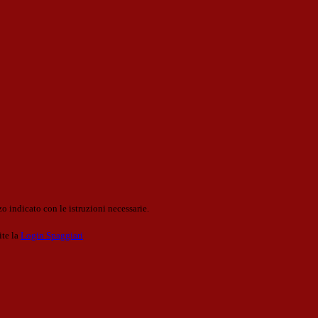
o indicato con le istruzioni necessarie.
ite la
Login Spaggiari