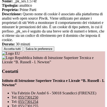
Nome:
_pk_ses.1.574f
Tipologia:
analitico
Proprieta:
Prime Parti
Descrizione:
Questo nome di cookie è associato alla piattaforma di
analisi web open source Piwik. Viene utilizzato per aiutare i
proprietari di siti Web a monitorare il comportamento dei visitatori e
misurare le prestazioni del sito. È un cookie di tipo pattern, in cui il
prefisso _pk_ses è seguito da una breve serie di numeri e lettere, che
si ritiene sia un codice di riferimento per il dominio che imposta il
cookie.
Durata:
30 minuti
Accetta tutti
Salva le preferenze
Istituto di Istruzione Superiore Tecnica e
Liceale “B. Russell - I. Newton”
Contatti
Istituto di Istruzione Superiore Tecnica e Liceale “B. Russell - I.
Newton”
Via Fabrizio De André 6 - 50018 Scandicci (FIRENZE)
Tel:
055/7301250
Tel:
055/7301254
Tel:
055/7301255