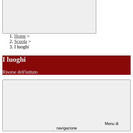
Home
>
Scuola
>
I luoghi
I luoghi
Risorse dell'istituto
Menu di
navigazione