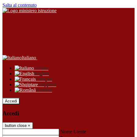
Salta al contenuto
Italiano
Italiano
English
Français
Shqiptare
Română
Accedi
Accedi
button close
×
Nome Utente