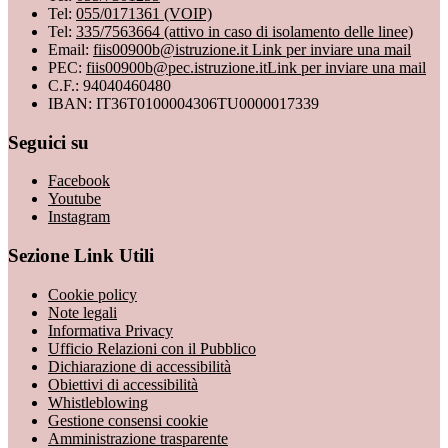
Tel:
055/0171361 (VOIP)
Tel:
335/7563664 (attivo in caso di isolamento delle linee)
Email:
fiis00900b@istruzione.it
Link per inviare una mail
PEC:
fiis00900b@pec.istruzione.it
Link per inviare una mail
C.F.: 94040460480
IBAN: IT36T0100004306TU0000017339
Seguici su
Facebook
Youtube
Instagram
Sezione Link Utili
Cookie policy
Note legali
Informativa Privacy
Ufficio Relazioni con il Pubblico
Dichiarazione di accessibilità
Obiettivi di accessibilità
Whistleblowing
Gestione consensi cookie
Amministrazione trasparente