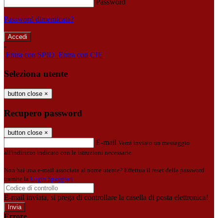
Password
Password dimenticata?
-
Entra con SPID
Entra con CIE
Seleziona utente
button close
×
Recupero password
button close
×
E-mail
Verrà inviato un messaggio
all'indirizzo indicato con le istruzioni necessarie.
Non hai una e-mail associata al nome utente? Effettua il reset della password
tramite la
Login Spaggiari
E-mail inviata, si prega di controllare la casella di posta elettronica!
Errore