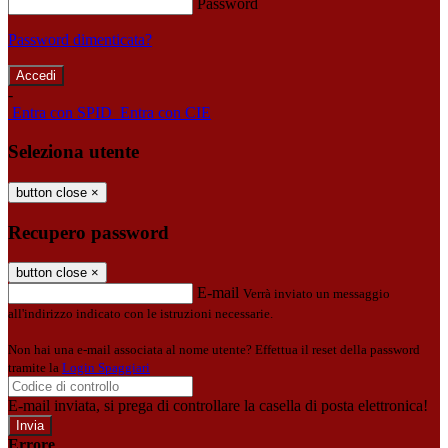
Password
Password dimenticata?
-
Entra con SPID
Entra con CIE
Seleziona utente
button close
×
Recupero password
button close
×
E-mail
Verrà inviato un messaggio
all'indirizzo indicato con le istruzioni necessarie.
Non hai una e-mail associata al nome utente? Effettua il reset della password
tramite la
Login Spaggiari
E-mail inviata, si prega di controllare la casella di posta elettronica!
Errore