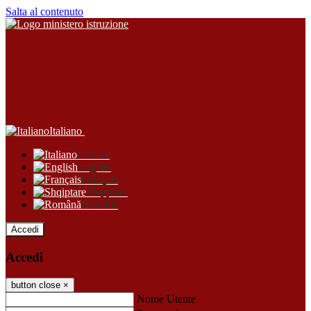
Salta al contenuto
Italiano
Italiano
English
Français
Shqiptare
Română
Accedi
Accedi
button close
×
Nome Utente