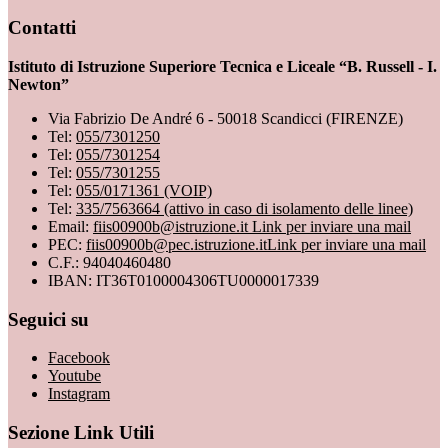
Contatti
Istituto di Istruzione Superiore Tecnica e Liceale “B. Russell - I.
Newton”
Via Fabrizio De André 6 - 50018 Scandicci (FIRENZE)
Tel:
055/7301250
Tel:
055/7301254
Tel:
055/7301255
Tel:
055/0171361 (VOIP)
Tel:
335/7563664 (attivo in caso di isolamento delle linee)
Email:
fiis00900b@istruzione.it
Link per inviare una mail
PEC:
fiis00900b@pec.istruzione.it
Link per inviare una mail
C.F.: 94040460480
IBAN: IT36T0100004306TU0000017339
Seguici su
Facebook
Youtube
Instagram
Sezione Link Utili