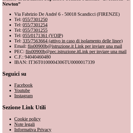
Newton”
Via Fabrizio De André 6 - 50018 Scandicci (FIRENZE)
Tel:
055/7301250
Tel:
055/7301254
Tel:
055/7301255
Tel:
055/0171361 (VOIP)
Tel:
335/7563664 (attivo in caso di isolamento delle linee)
Email:
fiis00900b@istruzione.it
Link per inviare una mail
PEC:
fiis00900b@pec.istruzione.it
Link per inviare una mail
C.F.: 94040460480
IBAN: IT36T0100004306TU0000017339
Seguici su
Facebook
Youtube
Instagram
Sezione Link Utili
Cookie policy
Note legali
Informativa Privacy