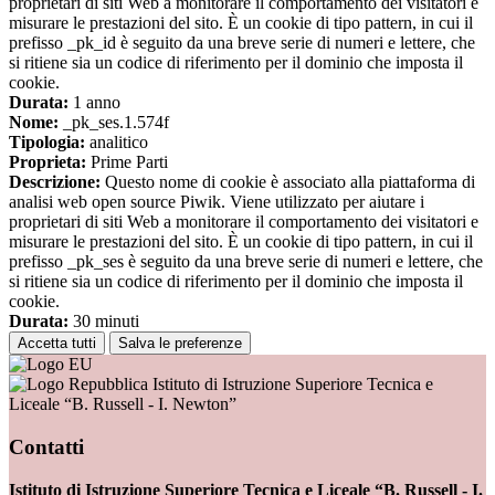
proprietari di siti Web a monitorare il comportamento dei visitatori e
misurare le prestazioni del sito. È un cookie di tipo pattern, in cui il
prefisso _pk_id è seguito da una breve serie di numeri e lettere, che
si ritiene sia un codice di riferimento per il dominio che imposta il
cookie.
Durata:
1 anno
Nome:
_pk_ses.1.574f
Tipologia:
analitico
Proprieta:
Prime Parti
Descrizione:
Questo nome di cookie è associato alla piattaforma di
analisi web open source Piwik. Viene utilizzato per aiutare i
proprietari di siti Web a monitorare il comportamento dei visitatori e
misurare le prestazioni del sito. È un cookie di tipo pattern, in cui il
prefisso _pk_ses è seguito da una breve serie di numeri e lettere, che
si ritiene sia un codice di riferimento per il dominio che imposta il
cookie.
Durata:
30 minuti
Accetta tutti
Salva le preferenze
Istituto di Istruzione Superiore Tecnica e
Liceale “B. Russell - I. Newton”
Contatti
Istituto di Istruzione Superiore Tecnica e Liceale “B. Russell - I.