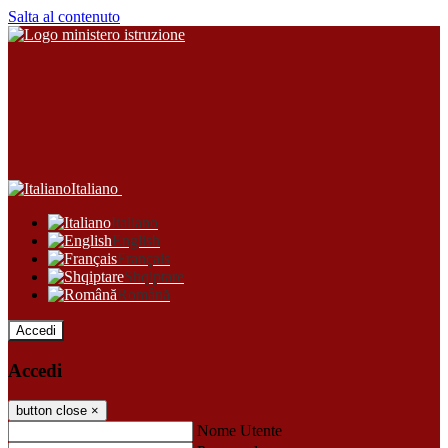
Salta al contenuto
Italiano
Italiano
English
Français
Shqiptare
Română
Accedi
Accedi
button close
×
Nome Utente