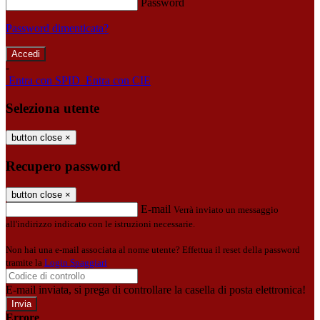
Password
Password dimenticata?
-
Entra con SPID
Entra con CIE
Seleziona utente
button close
×
Recupero password
button close
×
E-mail
Verrà inviato un messaggio
all'indirizzo indicato con le istruzioni necessarie.
Non hai una e-mail associata al nome utente? Effettua il reset della password
tramite la
Login Spaggiari
E-mail inviata, si prega di controllare la casella di posta elettronica!
Errore