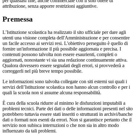
per qualsiasi fine, anche commerciale con il solo onere di
attribuzione, senza apporre restrizioni aggiuntive.
Premessa
L’Istituzione scolastica ha realizzato il sito ufficiale per dare agli
utenti una visione completa dell'Amministrazione e per consentire
un facile accesso ai servizi resi. L'obiettivo perseguito è quello di
fornire un'informazione il più possibile aggiornata e precisa. I
contenuti possono talvolta non essere esaurienti, completi o
aggiornati, nonostante vi sia una redazione continuamente attiva.
Qualora dovessero essere segnalati degli errori, si provvederà a
correggerli nel più breve tempo possibile.
Le informazioni sono talvolta collegate con siti esterni sui quali i
servizi dell’Istituzione scolastica non hanno alcun controllo e per i
quali la scuola non si assume alcuna responsabilità.
È cura della scuola ridurre al minimo le disfunzioni imputabili a
problemi tecnici. Parte dei dati o delle informazioni presenti nel sito
potrebbero tuttavia essere stati inseriti o strutturati in archivi/banche
dati o formati non esenti da errori. Non si garantisce pertanto che il
servizio non subisca interruzioni o che non sia in altro modo
influenzato da tali problemi.