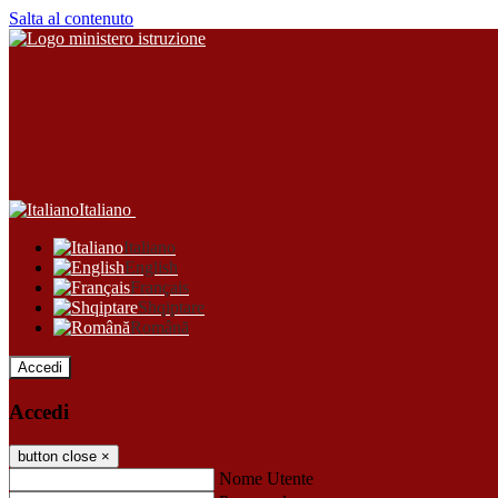
Salta al contenuto
Italiano
Italiano
English
Français
Shqiptare
Română
Accedi
Accedi
button close
×
Nome Utente