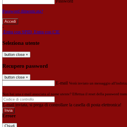
Password
Password dimenticata?
-
Entra con SPID
Entra con CIE
Seleziona utente
button close
×
Recupero password
button close
×
E-mail
Verrà inviato un messaggio all'indirizz
Non hai una e-mail associata al nome utente? Effettua il reset della password tram
E-mail inviata, si prega di controllare la casella di posta elettronica!
Errore
Chiudi