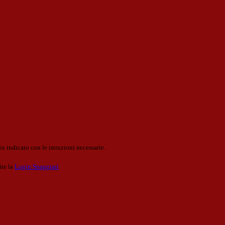
o indicato con le istruzioni necessarie.
ite la
Login Spaggiari