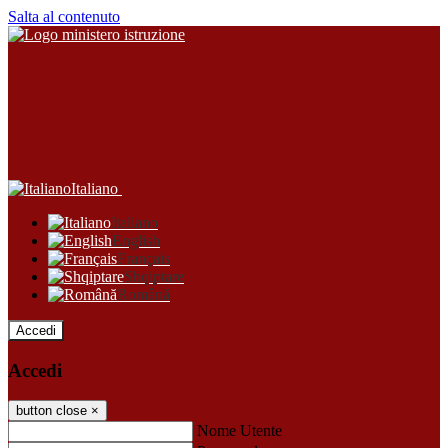
Salta al contenuto
Italiano
Italiano
English
Français
Shqiptare
Română
Accedi
Accedi
button close
×
Nome Utente