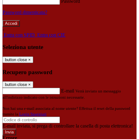
Password
Password dimenticata?
-
Entra con SPID
Entra con CIE
Seleziona utente
button close
×
Recupero password
button close
×
E-mail
Verrà inviato un messaggio
all'indirizzo indicato con le istruzioni necessarie.
Non hai una e-mail associata al nome utente? Effettua il reset della password
tramite la
Login Spaggiari
E-mail inviata, si prega di controllare la casella di posta elettronica!
Errore