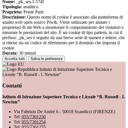
Nome:
_pk_ses.1.574f
Tipologia:
analitico
Proprieta:
Prime Parti
Descrizione:
Questo nome di cookie è associato alla piattaforma di
analisi web open source Piwik. Viene utilizzato per aiutare i
proprietari di siti Web a monitorare il comportamento dei visitatori e
misurare le prestazioni del sito. È un cookie di tipo pattern, in cui il
prefisso _pk_ses è seguito da una breve serie di numeri e lettere, che
si ritiene sia un codice di riferimento per il dominio che imposta il
cookie.
Durata:
30 minuti
Accetta tutti
Salva le preferenze
Istituto di Istruzione Superiore Tecnica e
Liceale “B. Russell - I. Newton”
Contatti
Istituto di Istruzione Superiore Tecnica e Liceale “B. Russell - I.
Newton”
Via Fabrizio De André 6 - 50018 Scandicci (FIRENZE)
Tel:
055/7301250
Tel:
055/7301254
Tel:
055/7301255