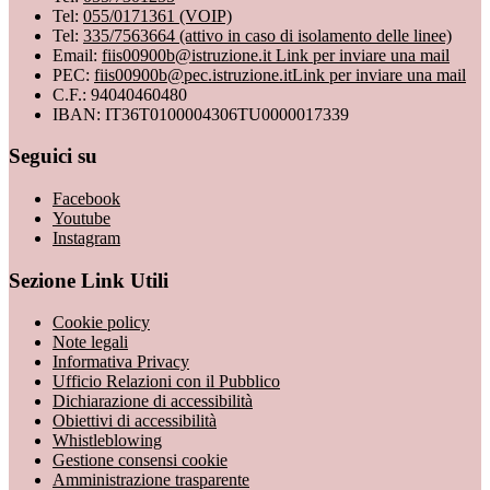
Tel:
055/0171361 (VOIP)
Tel:
335/7563664 (attivo in caso di isolamento delle linee)
Email:
fiis00900b@istruzione.it
Link per inviare una mail
PEC:
fiis00900b@pec.istruzione.it
Link per inviare una mail
C.F.: 94040460480
IBAN: IT36T0100004306TU0000017339
Seguici su
Facebook
Youtube
Instagram
Sezione Link Utili
Cookie policy
Note legali
Informativa Privacy
Ufficio Relazioni con il Pubblico
Dichiarazione di accessibilità
Obiettivi di accessibilità
Whistleblowing
Gestione consensi cookie
Amministrazione trasparente