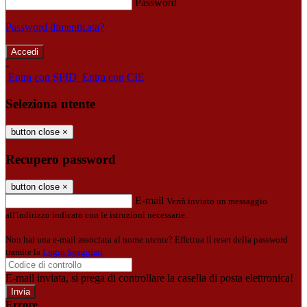
Password
Password dimenticata?
-
Entra con SPID
Entra con CIE
Seleziona utente
button close
×
Recupero password
button close
×
E-mail
Verrà inviato un messaggio
all'indirizzo indicato con le istruzioni necessarie.
Non hai una e-mail associata al nome utente? Effettua il reset della password
tramite la
Login Spaggiari
E-mail inviata, si prega di controllare la casella di posta elettronica!
Errore