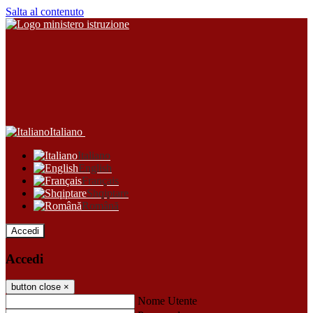
Salta al contenuto
Italiano
Italiano
English
Français
Shqiptare
Română
Accedi
Accedi
button close
×
Nome Utente