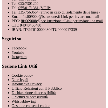
Tel:
055/7301255
Tel:
055/0171361 (VOIP)
Tel:
335/7563664 (attivo in caso di isolamento delle linee)
Email:
fiis00900b@istruzione.it
Link per inviare una mail
PEC:
fiis00900b@pec.istruzione.it
Link per inviare una mail
C.F.: 94040460480
IBAN: IT36T0100004306TU0000017339
Seguici su
Facebook
Youtube
Instagram
Sezione Link Utili
Cookie policy
Note legali
Informativa Privacy
Ufficio Relazioni con il Pubblico
Dichiarazione di accessibilità
Obiettivi di accessibilità
Whistleblowing
Gestione consensi cookie