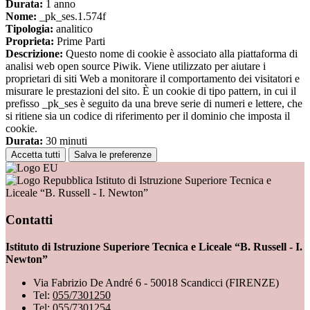
Durata:
1 anno
Nome:
_pk_ses.1.574f
Tipologia:
analitico
Proprieta:
Prime Parti
Descrizione:
Questo nome di cookie è associato alla piattaforma di
analisi web open source Piwik. Viene utilizzato per aiutare i
proprietari di siti Web a monitorare il comportamento dei visitatori e
misurare le prestazioni del sito. È un cookie di tipo pattern, in cui il
prefisso _pk_ses è seguito da una breve serie di numeri e lettere, che
si ritiene sia un codice di riferimento per il dominio che imposta il
cookie.
Durata:
30 minuti
Accetta tutti
Salva le preferenze
Istituto di Istruzione Superiore Tecnica e
Liceale “B. Russell - I. Newton”
Contatti
Istituto di Istruzione Superiore Tecnica e Liceale “B. Russell - I.
Newton”
Via Fabrizio De André 6 - 50018 Scandicci (FIRENZE)
Tel:
055/7301250
Tel:
055/7301254