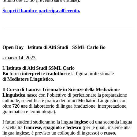
Studio ore 15.30 (l’evento sarà virtuale).
Scopri il bando e partecipa all'evento.
Open Day - Istituto di Alti Studi - SSML Carlo Bo
-
marzo 14, 2023
L'
Istituto di Alti Studi SSML Carlo
Bo
forma
interpreti
e
traduttori
e la figura professionale
di
Mediatore Linguistico.
Il
Corso di Laurea Triennale in Scienze della Mediazione
Linguistica
nasce con l’obiettivo di perfezionare la preparazione
culturale, scientifica e pratica dei futuri Mediatori Linguistici con
oltre
720 ore
di laboratorio di lingua (traduzione, interpretazione,
grammatica e terminologia).
I futuri studenti studieranno la lingua
inglese
ed una seconda lingua
a scelta tra
francese, spagnolo
e
tedesco
(per le quali, insieme alla
lingua inglese, è previsto un colloquio di ingresso) o
russo,