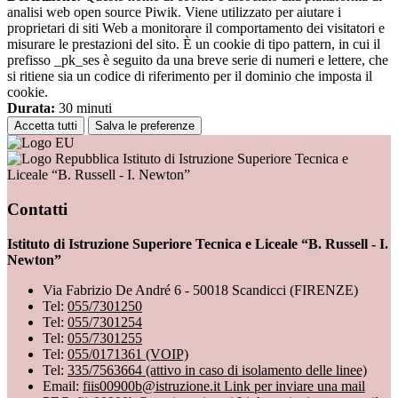
analisi web open source Piwik. Viene utilizzato per aiutare i
proprietari di siti Web a monitorare il comportamento dei visitatori e
misurare le prestazioni del sito. È un cookie di tipo pattern, in cui il
prefisso _pk_ses è seguito da una breve serie di numeri e lettere, che
si ritiene sia un codice di riferimento per il dominio che imposta il
cookie.
Durata:
30 minuti
Accetta tutti
Salva le preferenze
Istituto di Istruzione Superiore Tecnica e
Liceale “B. Russell - I. Newton”
Contatti
Istituto di Istruzione Superiore Tecnica e Liceale “B. Russell - I.
Newton”
Via Fabrizio De André 6 - 50018 Scandicci (FIRENZE)
Tel:
055/7301250
Tel:
055/7301254
Tel:
055/7301255
Tel:
055/0171361 (VOIP)
Tel:
335/7563664 (attivo in caso di isolamento delle linee)
Email:
fiis00900b@istruzione.it
Link per inviare una mail