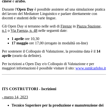
cinese
e
arabo.
Durante l'
Open Day
è possibile assistere ad una simulazione pratica
del lavoro del Mediatore Linguistico e parlare direttamente con
docenti e studenti delle varie lingue.
Gli Open Day si terranno nelle sedi di
Firenze
in
Piazza Stazione,
n.1
o
Via Faenza, n. 48
nelle seguenti date:
1 aprile
ore 10,30
17 maggio
ore 17,00 (erogato in modalità on-line)
Per sostenere il Colloquio di Valutazione, la prossima data è il
14
aprile
(orario da definire).
Per iscrizioni a Open Day e/o Colloquio di Valutazione e per
maggiori informazioni è possibile visitare il sito:
www.ssmlcarlobo.it
ITS COSTRUTTORI - Iscrizioni
-
marzo 14, 2023
Tecnico Superiore per la produzione e manutenzione dei