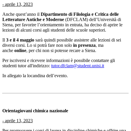
-
aprile 13, 2023
Anche quest’anno il
Dipartimento di Filologia e Critica delle
Letterature Antiche e Moderne
(DFCLAM) dell’Università di
Siena, per favorire l’orientamento in entrata, ha deciso di aprire le
lezioni di alcuni corsi agli studenti delle scuole superiori.
Il
3 e il 4 maggio
sarà quindi possibile assistere alle lezioni di sei
diversi corsi. Lo si potrà fare non solo
in presenza
, ma
anche
online
, per chi non si potesse recare a Siena.
Per iscriversi e ricevere informazioni è possibile contattare gli
studenti tutor all'indirizzo:
tutor.dfclam@student.unisi.it
In allegato la locandina dell’evento.
Orientagiovani chimica nazionale
-
aprile 13, 2023
Per promuovere i corsi di laurea in discipline chimiche e offrire una