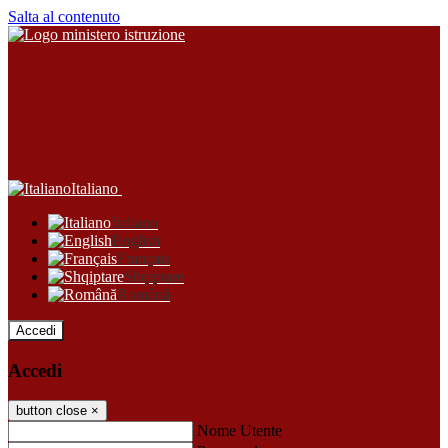
Salta al contenuto
Italiano
Italiano
English
Français
Shqiptare
Română
Accedi
Accedi
button close
×
Nome Utente