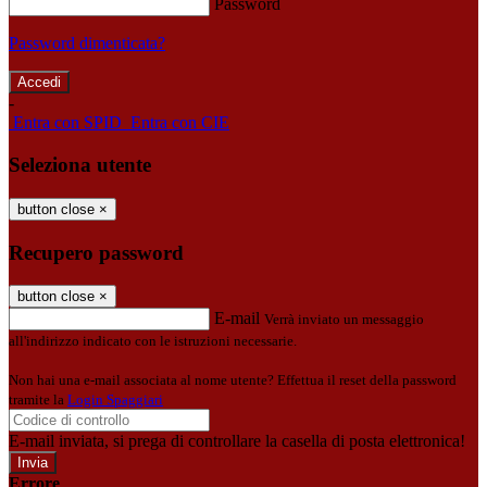
Password
Password dimenticata?
-
Entra con SPID
Entra con CIE
Seleziona utente
button close
×
Recupero password
button close
×
E-mail
Verrà inviato un messaggio
all'indirizzo indicato con le istruzioni necessarie.
Non hai una e-mail associata al nome utente? Effettua il reset della password
tramite la
Login Spaggiari
E-mail inviata, si prega di controllare la casella di posta elettronica!
Errore