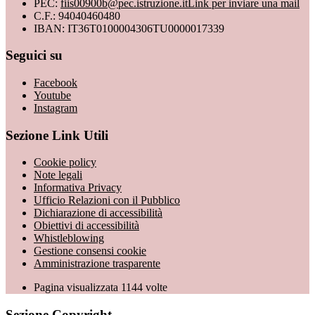
PEC:
fiis00900b@pec.istruzione.it
Link per inviare una mail
C.F.: 94040460480
IBAN: IT36T0100004306TU0000017339
Seguici su
Facebook
Youtube
Instagram
Sezione Link Utili
Cookie policy
Note legali
Informativa Privacy
Ufficio Relazioni con il Pubblico
Dichiarazione di accessibilità
Obiettivi di accessibilità
Whistleblowing
Gestione consensi cookie
Amministrazione trasparente
Pagina visualizzata
1144
volte
Sezione Copyright