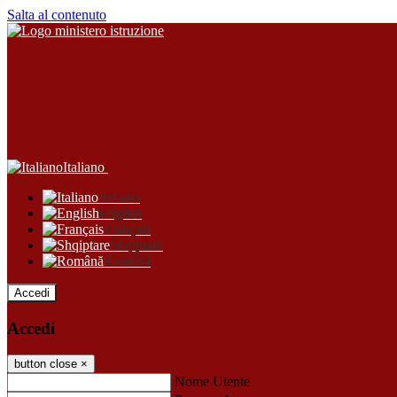
Salta al contenuto
Italiano
Italiano
English
Français
Shqiptare
Română
Accedi
Accedi
button close
×
Nome Utente