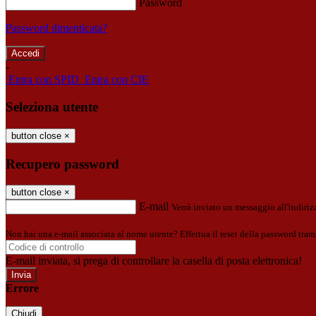
Password
Password dimenticata?
-
Entra con SPID
Entra con CIE
Seleziona utente
button close
×
Recupero password
button close
×
E-mail
Verrà inviato un messaggio all'indirizz
Non hai una e-mail associata al nome utente? Effettua il reset della password tram
E-mail inviata, si prega di controllare la casella di posta elettronica!
Errore
Chiudi