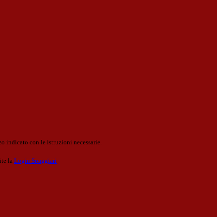
o indicato con le istruzioni necessarie.
ite la
Login Spaggiari