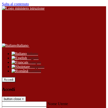
Salta al contenuto
Italiano
Italiano
English
Français
Shqiptare
Română
Accedi
Accedi
button close
×
Nome Utente