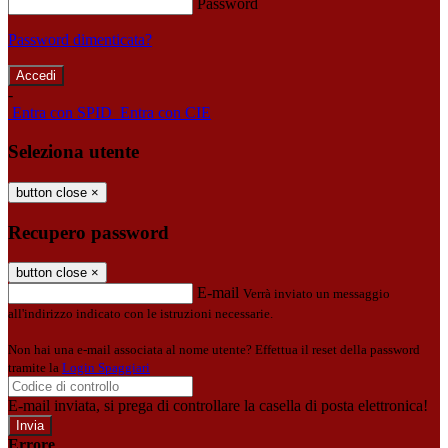
Password
Password dimenticata?
-
Entra con SPID
Entra con CIE
Seleziona utente
button close
×
Recupero password
button close
×
E-mail
Verrà inviato un messaggio
all'indirizzo indicato con le istruzioni necessarie.
Non hai una e-mail associata al nome utente? Effettua il reset della password
tramite la
Login Spaggiari
E-mail inviata, si prega di controllare la casella di posta elettronica!
Errore