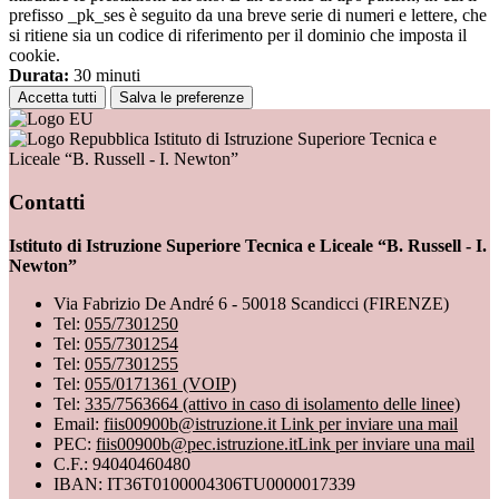
prefisso _pk_ses è seguito da una breve serie di numeri e lettere, che
si ritiene sia un codice di riferimento per il dominio che imposta il
cookie.
Durata:
30 minuti
Accetta tutti
Salva le preferenze
Istituto di Istruzione Superiore Tecnica e
Liceale “B. Russell - I. Newton”
Contatti
Istituto di Istruzione Superiore Tecnica e Liceale “B. Russell - I.
Newton”
Via Fabrizio De André 6 - 50018 Scandicci (FIRENZE)
Tel:
055/7301250
Tel:
055/7301254
Tel:
055/7301255
Tel:
055/0171361 (VOIP)
Tel:
335/7563664 (attivo in caso di isolamento delle linee)
Email:
fiis00900b@istruzione.it
Link per inviare una mail
PEC:
fiis00900b@pec.istruzione.it
Link per inviare una mail
C.F.: 94040460480
IBAN: IT36T0100004306TU0000017339