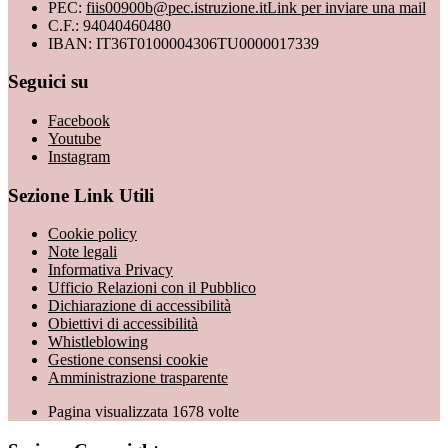
PEC:
fiis00900b@pec.istruzione.it
Link per inviare una mail
C.F.: 94040460480
IBAN: IT36T0100004306TU0000017339
Seguici su
Facebook
Youtube
Instagram
Sezione Link Utili
Cookie policy
Note legali
Informativa Privacy
Ufficio Relazioni con il Pubblico
Dichiarazione di accessibilità
Obiettivi di accessibilità
Whistleblowing
Gestione consensi cookie
Amministrazione trasparente
Pagina visualizzata
1678
volte