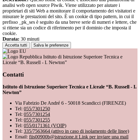
analisi web open source Piwik. Viene utilizzato per aiutare i
proprietari di siti Web a monitorare il comportamento dei visitatori e
misurare le prestazioni del sito. È un cookie di tipo pattern, in cui il
prefisso _pk_ses è seguito da una breve serie di numeri e lettere, che
si ritiene sia un codice di riferimento per il dominio che imposta il
cookie.
Durata:
30 minuti
Accetta tutti
Salva le preferenze
Istituto di Istruzione Superiore Tecnica e
Liceale “B. Russell - I. Newton”
Contatti
Istituto di Istruzione Superiore Tecnica e Liceale “B. Russell - I.
Newton”
Via Fabrizio De André 6 - 50018 Scandicci (FIRENZE)
Tel:
055/7301250
Tel:
055/7301254
Tel:
055/7301255
Tel:
055/0171361 (VOIP)
Tel:
335/7563664 (attivo in caso di isolamento delle linee)
Email:
fiis00900b@istruzione.it
Link per inviare una mail