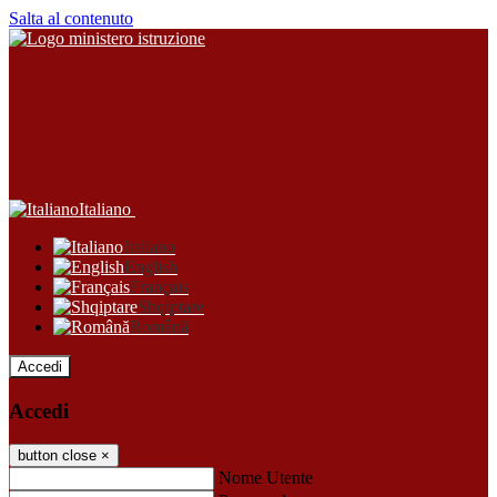
Salta al contenuto
Italiano
Italiano
English
Français
Shqiptare
Română
Accedi
Accedi
button close
×
Nome Utente