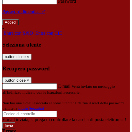
Password
Password dimenticata?
-
Entra con SPID
Entra con CIE
Seleziona utente
button close
×
Recupero password
button close
×
E-mail
Verrà inviato un messaggio
all'indirizzo indicato con le istruzioni necessarie.
Non hai una e-mail associata al nome utente? Effettua il reset della password
tramite la
Login Spaggiari
E-mail inviata, si prega di controllare la casella di posta elettronica!
Errore