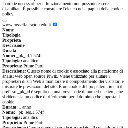
I cookie necessari per il funzionamento non possono essere
disabilitati. È possibile consultare l'elenco nella pagina della cookie
policy.
www.russell-newton.edu.it
Nome
Tipologia
Proprieta
Descrizione
Durata
Nome:
_pk_id.1.574f
Tipologia:
analitico
Proprieta:
Prime Parti
Descrizione:
Questo nome di cookie è associato alla piattaforma di
analisi web open source Piwik. Viene utilizzato per aiutare i
proprietari di siti Web a monitorare il comportamento dei visitatori e
misurare le prestazioni del sito. È un cookie di tipo pattern, in cui il
prefisso _pk_id è seguito da una breve serie di numeri e lettere, che
si ritiene sia un codice di riferimento per il dominio che imposta il
cookie.
Durata:
1 anno
Nome:
_pk_ses.1.574f
Tipologia:
analitico
Proprieta:
Prime Parti
Descrizione:
Questo nome di cookie è associato alla piattaforma di