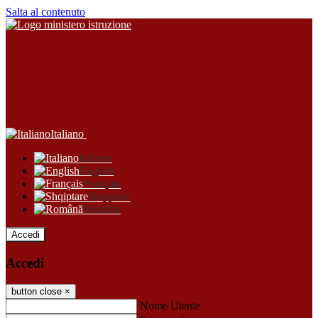
Salta al contenuto
Italiano
Italiano
English
Français
Shqiptare
Română
Accedi
Accedi
button close
×
Nome Utente