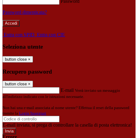
Password
Password dimenticata?
-
Entra con SPID
Entra con CIE
Seleziona utente
button close
×
Recupero password
button close
×
E-mail
Verrà inviato un messaggio
all'indirizzo indicato con le istruzioni necessarie.
Non hai una e-mail associata al nome utente? Effettua il reset della password
tramite la
Login Spaggiari
E-mail inviata, si prega di controllare la casella di posta elettronica!
Errore