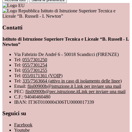
Istituto di Istruzione Superiore Tecnica e
Liceale “B. Russell - I. Newton”
Contatti
Istituto di Istruzione Superiore Tecnica e Liceale “B. Russell - I.
Newton”
Via Fabrizio De André 6 - 50018 Scandicci (FIRENZE)
Tel:
055/7301250
Tel:
055/7301254
Tel:
055/7301255
Tel:
055/0171361 (VOIP)
Tel:
335/7563664 (attivo in caso di isolamento delle linee)
Email:
fiis00900b@istruzione.it
Link per inviare una mail
PEC:
fiis00900b@pec.istruzione.it
Link per inviare una mail
C.F.: 94040460480
IBAN: IT36T0100004306TU0000017339
Seguici su
Facebook
Youtube