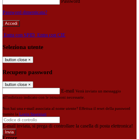
Password
Password dimenticata?
-
Entra con SPID
Entra con CIE
Seleziona utente
button close
×
Recupero password
button close
×
E-mail
Verrà inviato un messaggio
all'indirizzo indicato con le istruzioni necessarie.
Non hai una e-mail associata al nome utente? Effettua il reset della password
tramite la
Login Spaggiari
E-mail inviata, si prega di controllare la casella di posta elettronica!
Errore