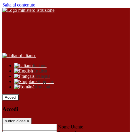
Salta al contenuto
Italiano
Italiano
English
Français
Shqiptare
Română
Accedi
Accedi
button close
×
Nome Utente