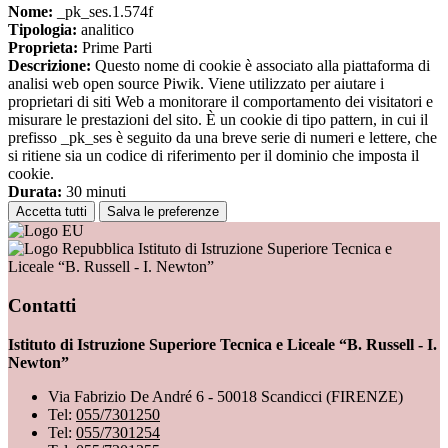
Nome:
_pk_ses.1.574f
Tipologia:
analitico
Proprieta:
Prime Parti
Descrizione:
Questo nome di cookie è associato alla piattaforma di
analisi web open source Piwik. Viene utilizzato per aiutare i
proprietari di siti Web a monitorare il comportamento dei visitatori e
misurare le prestazioni del sito. È un cookie di tipo pattern, in cui il
prefisso _pk_ses è seguito da una breve serie di numeri e lettere, che
si ritiene sia un codice di riferimento per il dominio che imposta il
cookie.
Durata:
30 minuti
Accetta tutti
Salva le preferenze
Istituto di Istruzione Superiore Tecnica e
Liceale “B. Russell - I. Newton”
Contatti
Istituto di Istruzione Superiore Tecnica e Liceale “B. Russell - I.
Newton”
Via Fabrizio De André 6 - 50018 Scandicci (FIRENZE)
Tel:
055/7301250
Tel:
055/7301254