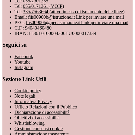
Tel:
055/7301255
Tel:
055/0171361 (VOIP)
Tel:
335/7563664 (attivo in caso di isolamento delle linee)
Email:
fiis00900b@istruzione.it
Link per inviare una mail
PEC:
fiis00900b@pec.istruzione.it
Link per inviare una mail
C.F.: 94040460480
IBAN: IT36T0100004306TU0000017339
Seguici su
Facebook
Youtube
Instagram
Sezione Link Utili
Cookie policy
Note legali
Informativa Privacy
Ufficio Relazioni con il Pubblico
Dichiarazione di accessibilità
Obiettivi di accessibilità
Whistleblowing
Gestione consensi cookie
Amministrazione trasparente