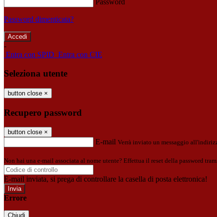
Password
Password dimenticata?
-
Entra con SPID
Entra con CIE
Seleziona utente
button close
×
Recupero password
button close
×
E-mail
Verrà inviato un messaggio all'indirizz
Non hai una e-mail associata al nome utente? Effettua il reset della password tram
E-mail inviata, si prega di controllare la casella di posta elettronica!
Errore
Chiudi