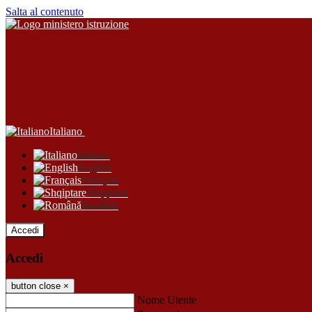
Salta al contenuto
Italiano
Italiano
English
Français
Shqiptare
Română
Accedi
Accedi
button close
×
Nome Utente