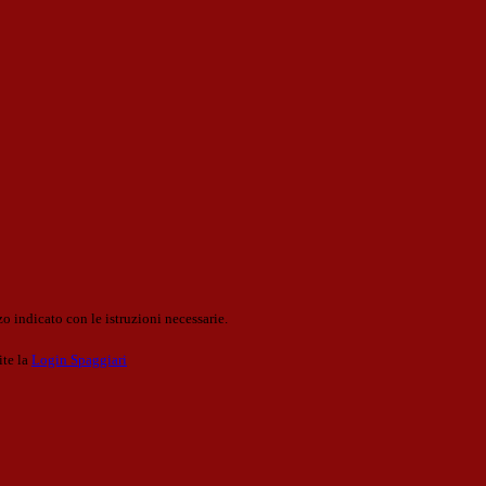
o indicato con le istruzioni necessarie.
ite la
Login Spaggiari