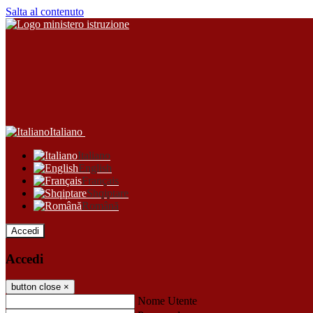
Salta al contenuto
Italiano
Italiano
English
Français
Shqiptare
Română
Accedi
Accedi
button close
×
Nome Utente