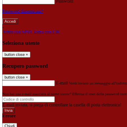
Password
Password dimenticata?
-
Entra con SPID
Entra con CIE
Seleziona utente
button close
×
Recupero password
button close
×
E-mail
Verrà inviato un messaggio all'indirizz
Non hai una e-mail associata al nome utente? Effettua il reset della password tram
E-mail inviata, si prega di controllare la casella di posta elettronica!
Errore
Chiudi