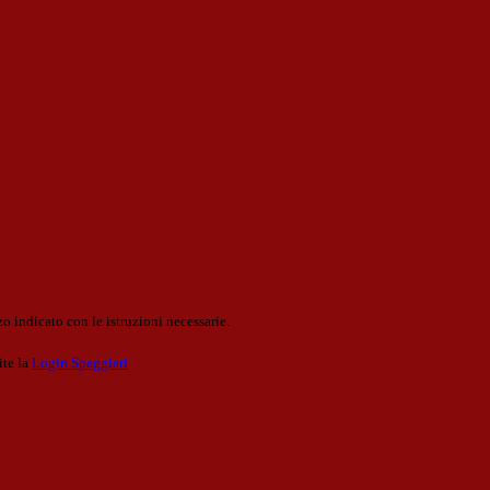
o indicato con le istruzioni necessarie.
ite la
Login Spaggiari