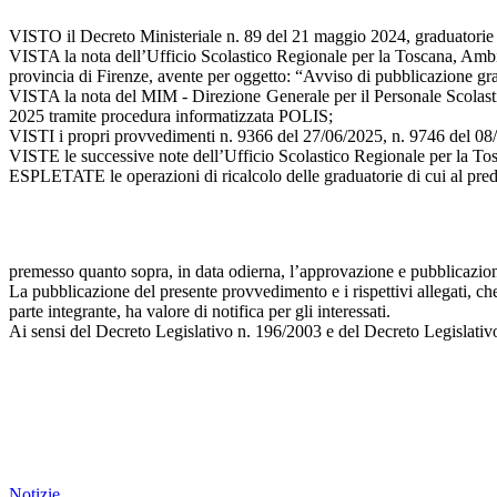
VISTO il Decreto Ministeriale n. 89 del 21 maggio 2024, graduatorie 
VISTA la nota dell’Ufficio Scolastico Regionale per la Toscana, Ambit
provincia di Firenze, avente per oggetto: “Avviso di pubblicazione gra
VISTA la nota del MIM - Direzione Generale per il Personale Scolastico
2025 tramite procedura informatizzata POLIS;
VISTI i propri provvedimenti n. 9366 del 27/06/2025, n. 9746 del 08/07/
VISTE le successive note dell’Ufficio Scolastico Regionale per la Tos
ESPLETATE le operazioni di ricalcolo delle graduatorie di cui al pre
premesso quanto sopra, in data odierna, l’approvazione e pubblicazione 
La pubblicazione del presente provvedimento e i rispettivi allegati, ch
parte integrante, ha valore di notifica per gli interessati.
Ai sensi del Decreto Legislativo n. 196/2003 e del Decreto Legislativo
Notizie