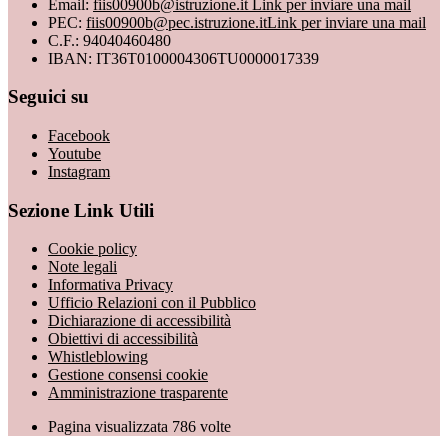
Email:
fiis00900b@istruzione.it
Link per inviare una mail
PEC:
fiis00900b@pec.istruzione.it
Link per inviare una mail
C.F.: 94040460480
IBAN: IT36T0100004306TU0000017339
Seguici su
Facebook
Youtube
Instagram
Sezione Link Utili
Cookie policy
Note legali
Informativa Privacy
Ufficio Relazioni con il Pubblico
Dichiarazione di accessibilità
Obiettivi di accessibilità
Whistleblowing
Gestione consensi cookie
Amministrazione trasparente
Pagina visualizzata
786
volte