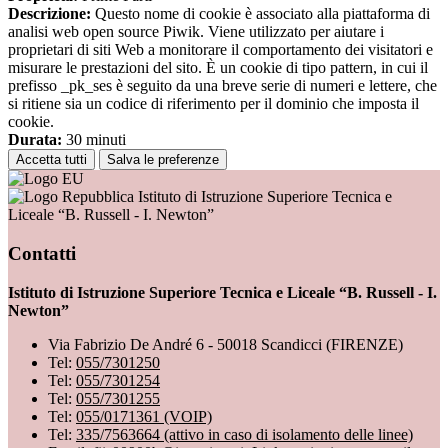
Descrizione:
Questo nome di cookie è associato alla piattaforma di
analisi web open source Piwik. Viene utilizzato per aiutare i
proprietari di siti Web a monitorare il comportamento dei visitatori e
misurare le prestazioni del sito. È un cookie di tipo pattern, in cui il
prefisso _pk_ses è seguito da una breve serie di numeri e lettere, che
si ritiene sia un codice di riferimento per il dominio che imposta il
cookie.
Durata:
30 minuti
Accetta tutti
Salva le preferenze
Istituto di Istruzione Superiore Tecnica e
Liceale “B. Russell - I. Newton”
Contatti
Istituto di Istruzione Superiore Tecnica e Liceale “B. Russell - I.
Newton”
Via Fabrizio De André 6 - 50018 Scandicci (FIRENZE)
Tel:
055/7301250
Tel:
055/7301254
Tel:
055/7301255
Tel:
055/0171361 (VOIP)
Tel:
335/7563664 (attivo in caso di isolamento delle linee)