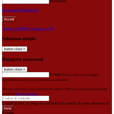
Password
Password dimenticata?
-
Entra con SPID
Entra con CIE
Seleziona utente
button close
×
Recupero password
button close
×
E-mail
Verrà inviato un messaggio
all'indirizzo indicato con le istruzioni necessarie.
Non hai una e-mail associata al nome utente? Effettua il reset della password
tramite la
Login Spaggiari
E-mail inviata, si prega di controllare la casella di posta elettronica!
Errore