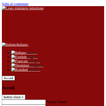
Salta al contenuto
Italiano
Italiano
English
Français
Shqiptare
Română
Accedi
Accedi
button close
×
Nome Utente