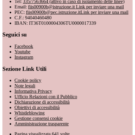
Tel:
335/7563664 (attivo in caso di isolamento delle linee)
Email:
fiis00900b@istruzione.it
Link per inviare una mail
PEC:
fiis00900b@pec.istruzione.it
Link per inviare una mail
C.F.: 94040460480
IBAN: IT36T0100004306TU0000017339
Seguici su
Facebook
Youtube
Instagram
Sezione Link Utili
Cookie policy
Note legali
Informativa Privacy
Ufficio Relazioni con il Pubblico
Dichiarazione di accessibilità
Obiettivi di accessibilità
Whistleblowing
Gestione consensi cookie
Amministrazione trasparente
Pagina visualizzata
641
volte