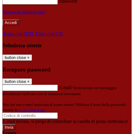
Password
Password dimenticata?
-
Entra con SPID
Entra con CIE
Seleziona utente
button close
×
Recupero password
button close
×
E-mail
Verrà inviato un messaggio
all'indirizzo indicato con le istruzioni necessarie.
Non hai una e-mail associata al nome utente? Effettua il reset della password
tramite la
Login Spaggiari
E-mail inviata, si prega di controllare la casella di posta elettronica!
Errore