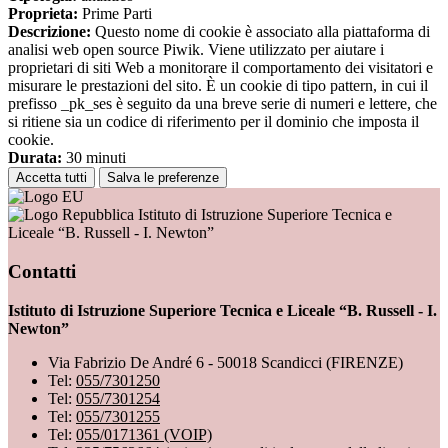
Proprieta:
Prime Parti
Descrizione:
Questo nome di cookie è associato alla piattaforma di
analisi web open source Piwik. Viene utilizzato per aiutare i
proprietari di siti Web a monitorare il comportamento dei visitatori e
misurare le prestazioni del sito. È un cookie di tipo pattern, in cui il
prefisso _pk_ses è seguito da una breve serie di numeri e lettere, che
si ritiene sia un codice di riferimento per il dominio che imposta il
cookie.
Durata:
30 minuti
Accetta tutti
Salva le preferenze
Istituto di Istruzione Superiore Tecnica e
Liceale “B. Russell - I. Newton”
Contatti
Istituto di Istruzione Superiore Tecnica e Liceale “B. Russell - I.
Newton”
Via Fabrizio De André 6 - 50018 Scandicci (FIRENZE)
Tel:
055/7301250
Tel:
055/7301254
Tel:
055/7301255
Tel:
055/0171361 (VOIP)