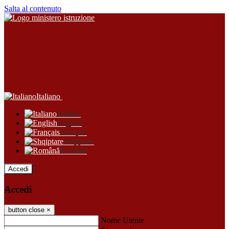
Salta al contenuto
Italiano
Italiano
English
Français
Shqiptare
Română
Accedi
Accedi
button close
×
Nome Utente