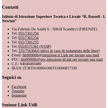
Contatti
Istituto di Istruzione Superiore Tecnica e Liceale “B. Russell - I.
Newton”
Via Fabrizio De André 6 - 50018 Scandicci (FIRENZE)
Tel:
055/7301250
Tel:
055/7301254
Tel:
055/7301255
Tel:
055/0171361 (VOIP)
Tel:
335/7563664 (attivo in caso di isolamento delle linee)
Email:
fiis00900b@istruzione.it
Link per inviare una mail
PEC:
fiis00900b@pec.istruzione.it
Link per inviare una mail
C.F.: 94040460480
IBAN: IT36T0100004306TU0000017339
Seguici su
Facebook
Youtube
Instagram
Sezione Link Utili