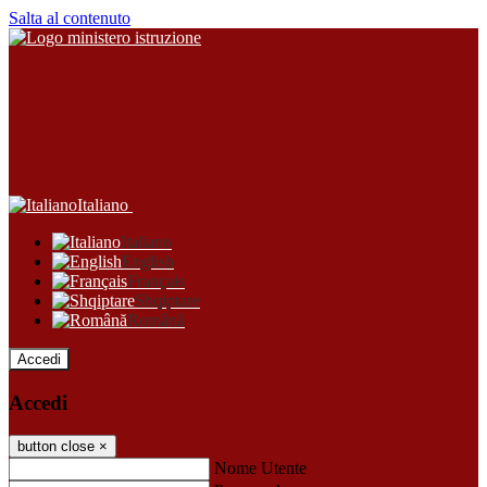
Salta al contenuto
Italiano
Italiano
English
Français
Shqiptare
Română
Accedi
Accedi
button close
×
Nome Utente