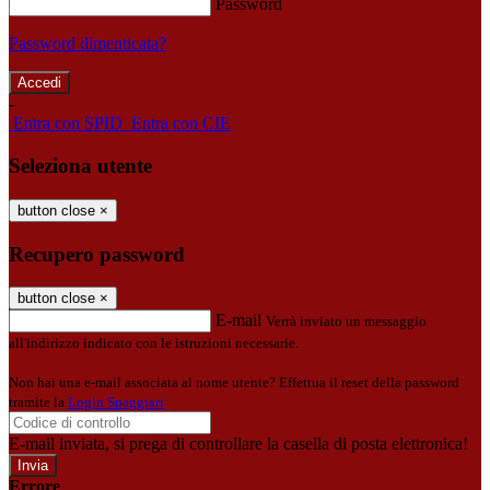
Password
Password dimenticata?
-
Entra con SPID
Entra con CIE
Seleziona utente
button close
×
Recupero password
button close
×
E-mail
Verrà inviato un messaggio
all'indirizzo indicato con le istruzioni necessarie.
Non hai una e-mail associata al nome utente? Effettua il reset della password
tramite la
Login Spaggiari
E-mail inviata, si prega di controllare la casella di posta elettronica!
Errore