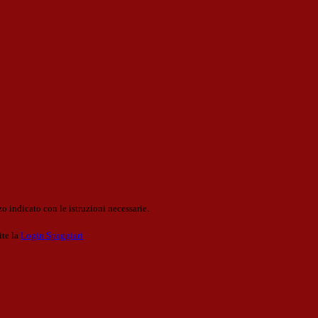
o indicato con le istruzioni necessarie.
ite la
Login Spaggiari