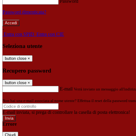
Password
Password dimenticata?
-
Entra con SPID
Entra con CIE
Seleziona utente
button close
×
Recupero password
button close
×
E-mail
Verrà inviato un messaggio all'indirizz
Non hai una e-mail associata al nome utente? Effettua il reset della password tram
E-mail inviata, si prega di controllare la casella di posta elettronica!
Errore
Chiudi