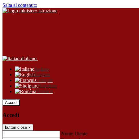
Salta al contenuto
Italiano
Italiano
English
Français
Shqiptare
Română
Accedi
Accedi
button close
×
Nome Utente