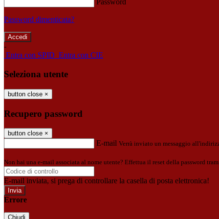
Password
Password dimenticata?
-
Entra con SPID
Entra con CIE
Seleziona utente
button close
×
Recupero password
button close
×
E-mail
Verrà inviato un messaggio all'indirizz
Non hai una e-mail associata al nome utente? Effettua il reset della password tram
E-mail inviata, si prega di controllare la casella di posta elettronica!
Errore
Chiudi