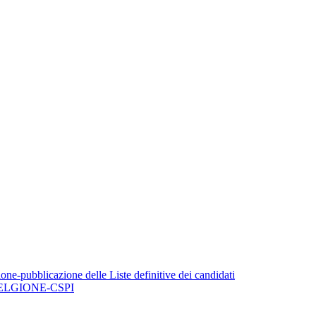
one-pubblicazione delle Liste definitive dei candidati
ELGIONE-CSPI