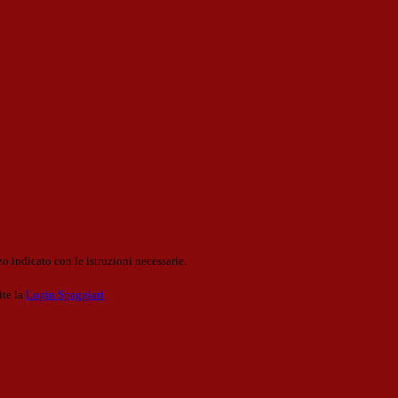
o indicato con le istruzioni necessarie.
ite la
Login Spaggiari