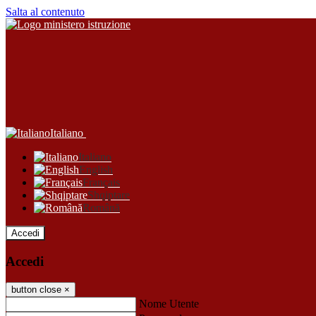
Salta al contenuto
Italiano
Italiano
English
Français
Shqiptare
Română
Accedi
Accedi
button close
×
Nome Utente