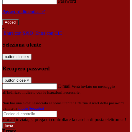
Password
Password dimenticata?
-
Entra con SPID
Entra con CIE
Seleziona utente
button close
×
Recupero password
button close
×
E-mail
Verrà inviato un messaggio
all'indirizzo indicato con le istruzioni necessarie.
Non hai una e-mail associata al nome utente? Effettua il reset della password
tramite la
Login Spaggiari
E-mail inviata, si prega di controllare la casella di posta elettronica!
Errore