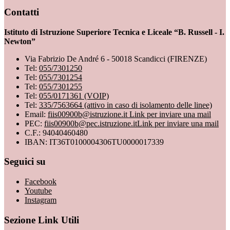
Contatti
Istituto di Istruzione Superiore Tecnica e Liceale “B. Russell - I.
Newton”
Via Fabrizio De André 6 - 50018 Scandicci (FIRENZE)
Tel:
055/7301250
Tel:
055/7301254
Tel:
055/7301255
Tel:
055/0171361 (VOIP)
Tel:
335/7563664 (attivo in caso di isolamento delle linee)
Email:
fiis00900b@istruzione.it
Link per inviare una mail
PEC:
fiis00900b@pec.istruzione.it
Link per inviare una mail
C.F.: 94040460480
IBAN: IT36T0100004306TU0000017339
Seguici su
Facebook
Youtube
Instagram
Sezione Link Utili