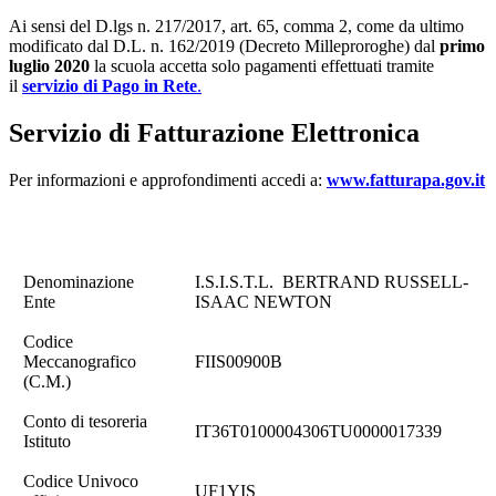
Ai sensi del D.lgs n. 217/2017, art. 65, comma 2, come da ultimo
modificato dal D.L. n. 162/2019 (Decreto Milleproroghe) dal
primo
luglio 2020
la scuola accetta solo pagamenti effettuati tramite
il
servizio di Pago in Rete
.
Servizio di Fatturazione Elettronica
Per informazioni e approfondimenti accedi a:
www.fatturapa.gov.it
Denominazione
I.S.I.S.T.L. BERTRAND RUSSELL-
Ente
ISAAC NEWTON
Codice
Meccanografico
FIIS00900B
(C.M.)
Conto di tesoreria
IT36T0100004306TU0000017339
Istituto
Codice Univoco
UF1YIS