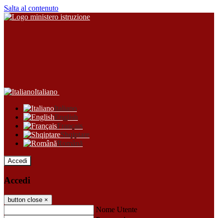
Salta al contenuto
Italiano
Italiano
English
Français
Shqiptare
Română
Accedi
Accedi
button close
×
Nome Utente