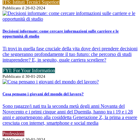
ITS: Istituti Tecnici Superiori
Pubblicato il 26-02-2024
Decisioni informate: come cercare informazioni sulle carriere e le
opportunità di studio
Ti trovi in quella fase cruciale della vita dove devi prendere decisioni
che segneranno profondamente il tuo futuro: che percorso di studi
intraprendere? E, in seguito, quale carriera scegliere?
FYI: For Your Information
Pubblicato il 30-01-2024
Cosa pensano i giovani del mondo del lavoro?
Sono ragazze/i nati tra la seconda metà degli anni Novanta del
Novecento e i primi cinque anni del Duemila, hanno tra i 19 e i 28
anni e appartengono alla cosiddetta Generazione Z, la prima a essere
cresciuta con internet, smartphone e social media
Professioni
Pubblicato il 30-01-2024