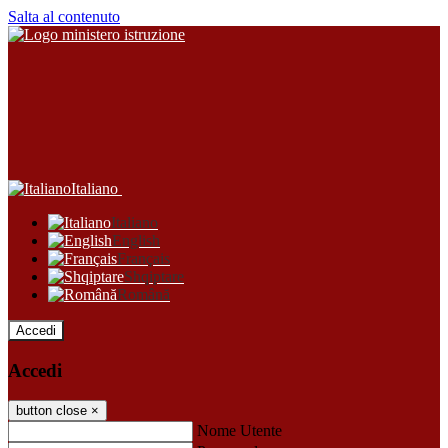
Salta al contenuto
Italiano
Italiano
English
Français
Shqiptare
Română
Accedi
Accedi
button close
×
Nome Utente