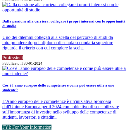
Dalla passione alla carriera: collegare i propri interessi con le opportunità
di studio
Uno dei dilemmi collegati alla scelta del percorso di studi da
intraprendere dopo il diploma di scuola secondaria superiore
riguarda il criterio con cui compiere la scelta
Professioni
Pubblicato il 30-01-2024
Cos'è l'anno europeo delle competenze e come può essere utile a uno
studente?
L'Anno europeo delle competenze è un'iniziativa promossa
dall'Unione Europea per il 2024 con l'obiettivo di sensibilizzare
sull'importanza di investire nello sviluppo delle competenze di
studenti, lavoratori e cittadini.
FYI: For Your Information