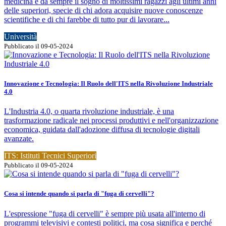
medicina è da sempre il sogno di moltissimi ragazzi agli ultimi anni
delle superiori, specie di chi adora acquisire nuove conoscenze
scientifiche e di chi farebbe di tutto pur di lavorare...
Università
Pubblicato il 09-05-2024
Innovazione e Tecnologia: Il Ruolo dell'ITS nella Rivoluzione Industriale
4.0
L'Industria 4.0, o quarta rivoluzione industriale, è una
trasformazione radicale nei processi produttivi e nell'organizzazione
economica, guidata dall'adozione diffusa di tecnologie digitali
avanzate.
ITS: Istituti Tecnici Superiori
Pubblicato il 09-05-2024
Cosa si intende quando si parla di "fuga di cervelli"?
L'espressione "fuga di cervelli" è sempre più usata all'interno di
programmi televisivi e contesti politici, ma cosa significa e perché