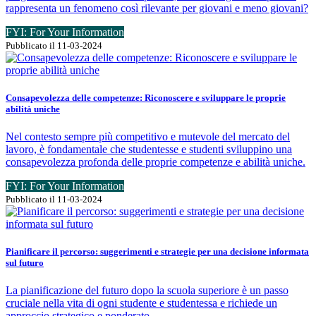
rappresenta un fenomeno così rilevante per giovani e meno giovani?
FYI: For Your Information
Pubblicato il 11-03-2024
Consapevolezza delle competenze: Riconoscere e sviluppare le proprie
abilità uniche
Nel contesto sempre più competitivo e mutevole del mercato del
lavoro, è fondamentale che studentesse e studenti sviluppino una
consapevolezza profonda delle proprie competenze e abilità uniche.
FYI: For Your Information
Pubblicato il 11-03-2024
Pianificare il percorso: suggerimenti e strategie per una decisione informata
sul futuro
La pianificazione del futuro dopo la scuola superiore è un passo
cruciale nella vita di ogni studente e studentessa e richiede un
approccio strategico e ponderato.