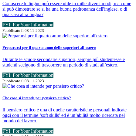
Conoscere le lingue può essere utile in mille diversi modi, ma come
si può dimostrare se si ha una buona padronanza dell'inglese, o di
qualsiasi altra lingua?
FYI: For Your Information
Pubblicato il 08-11-2023
Prepararsi per il quarto anno delle superiori all'estero
Durante le scuole secondarie superiori, sempre più studentesse e
studenti scelgono di trascorrere un periodo di studi all’estero.
FYI: For Your Information
Pubblicato il 08-11-2023
Che cosa si intende per pensiero critico?
Il pensiero critico è una di quelle caratteristiche personali indicate
oggi con il termine ‘soft skills’ ed è un’abilità molto ricercata nel
mondo del lavoro.
FYI: For Your Information