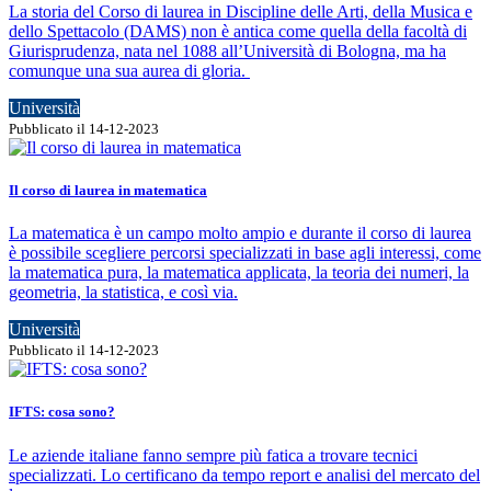
La storia del Corso di laurea in Discipline delle Arti, della Musica e
dello Spettacolo (DAMS) non è antica come quella della facoltà di
Giurisprudenza, nata nel 1088 all’Università di Bologna, ma ha
comunque una sua aurea di gloria.
Università
Pubblicato il 14-12-2023
Il corso di laurea in matematica
La matematica è un campo molto ampio e durante il corso di laurea
è possibile scegliere percorsi specializzati in base agli interessi, come
la matematica pura, la matematica applicata, la teoria dei numeri, la
geometria, la statistica, e così via.
Università
Pubblicato il 14-12-2023
IFTS: cosa sono?
Le aziende italiane fanno sempre più fatica a trovare tecnici
specializzati. Lo certificano da tempo report e analisi del mercato del