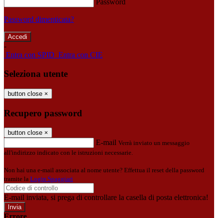
Password
Password dimenticata?
-
Entra con SPID
Entra con CIE
Seleziona utente
button close
×
Recupero password
button close
×
E-mail
Verrà inviato un messaggio
all'indirizzo indicato con le istruzioni necessarie.
Non hai una e-mail associata al nome utente? Effettua il reset della password
tramite la
Login Spaggiari
E-mail inviata, si prega di controllare la casella di posta elettronica!
Errore