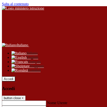
Salta al contenuto
Italiano
Italiano
English
Français
Shqiptare
Română
Accedi
Accedi
button close
×
Nome Utente