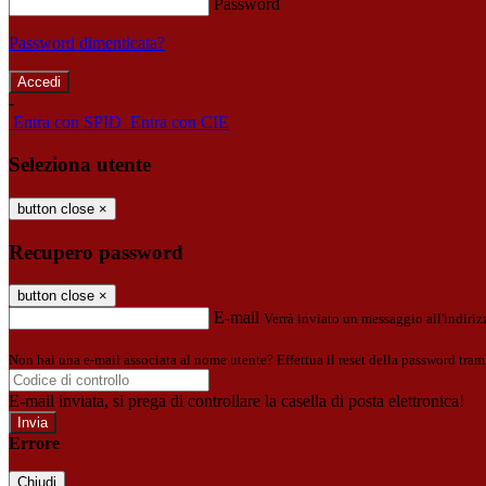
Password
Password dimenticata?
-
Entra con SPID
Entra con CIE
Seleziona utente
button close
×
Recupero password
button close
×
E-mail
Verrà inviato un messaggio all'indirizz
Non hai una e-mail associata al nome utente? Effettua il reset della password tram
E-mail inviata, si prega di controllare la casella di posta elettronica!
Errore
Chiudi