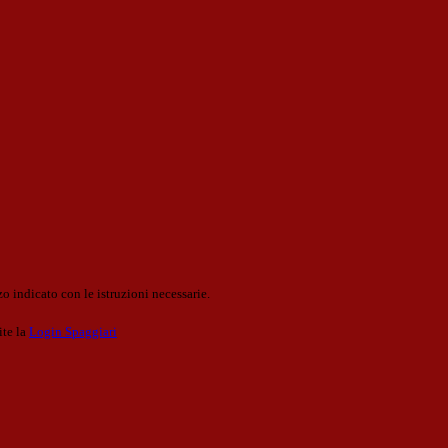
o indicato con le istruzioni necessarie.
ite la
Login Spaggiari