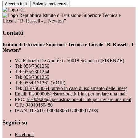
Accetta tutti
Salva le preferenze
Istituto di Istruzione Superiore Tecnica e
Liceale “B. Russell - I. Newton”
Contatti
Istituto di Istruzione Superiore Tecnica e Liceale “B. Russell - I.
Newton”
Via Fabrizio De André 6 - 50018 Scandicci (FIRENZE)
Tel:
055/7301250
Tel:
055/7301254
Tel:
055/7301255
Tel:
055/0171361 (VOIP)
Tel:
335/7563664 (attivo in caso di isolamento delle linee)
Email:
fiis00900b@istruzione.it
Link per inviare una mail
PEC:
fiis00900b@pec.istruzione.it
Link per inviare una mail
C.F.: 94040460480
IBAN: IT36T0100004306TU0000017339
Seguici su
Facebook