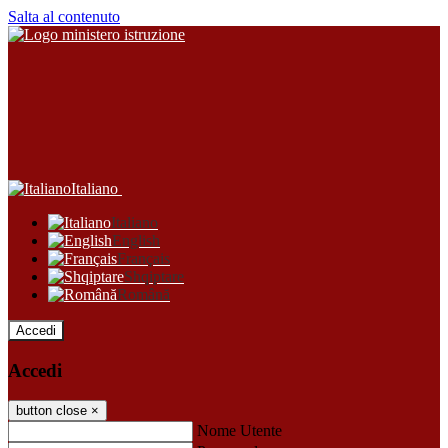
Salta al contenuto
Italiano
Italiano
English
Français
Shqiptare
Română
Accedi
Accedi
button close
×
Nome Utente