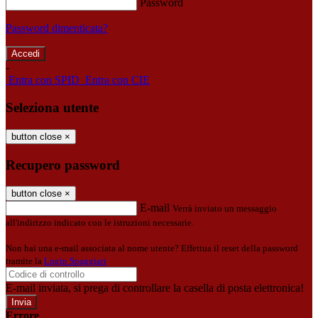
Password
Password dimenticata?
-
Entra con SPID
Entra con CIE
Seleziona utente
button close
×
Recupero password
button close
×
E-mail
Verrà inviato un messaggio
all'indirizzo indicato con le istruzioni necessarie.
Non hai una e-mail associata al nome utente? Effettua il reset della password
tramite la
Login Spaggiari
E-mail inviata, si prega di controllare la casella di posta elettronica!
Errore