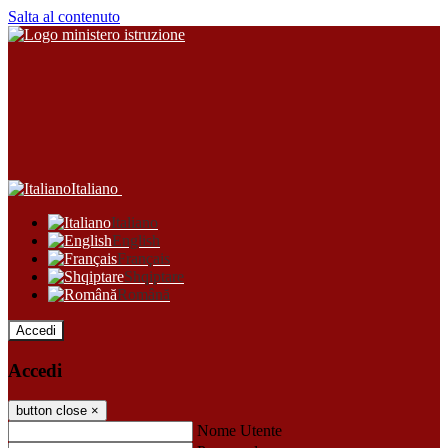
Salta al contenuto
Italiano
Italiano
English
Français
Shqiptare
Română
Accedi
Accedi
button close
×
Nome Utente