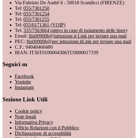
Via Fabrizio De André 6 - 50018 Scandicci (FIRENZE)
Tel:
055/7301250
Tel:
055/7301254
Tel:
055/7301255
Tel:
055/0171361 (VOIP)
Tel:
335/7563664 (attivo in caso di isolamento delle linee)
Email:
fiis00900b@istruzione.it
Link per inviare una mail
PEC:
fiis00900b@pec.istruzione.it
Link per inviare una mail
C.F.: 94040460480
IBAN: IT36T0100004306TU0000017339
Seguici su
Facebook
Youtube
Instagram
Sezione Link Utili
Cookie policy
Note legali
Informativa Privacy
Ufficio Relazioni con il Pubblico
Dichiarazione di accessibilità