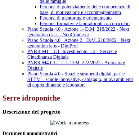
delle famiglie
Percorsi di potenziamento delle competenze di
base, di motivazione e accompagnamento
Percorsi di mentoring e orientamento
Percorsi formativi e laboratoriali co-curriculari
Piano Scuola 4.0 - Azione 1- D.M. 218/2022 - Next
generation class - NeoConnessi
Piano Scuola 4.0 - Azione 2 - D.M. 218/2022 - Next
generation labs - DigiProf
PNRR M1 – C1 -Investimento 1.4 – Servizi e
Cittadinanza Digitale
PNRR M4.C1.I. 2.1- D.M. 222/2022 - Animatore
Digitale
Piano Scuola 4.0 - Spazi e strumenti digitali per le
STEM – scuole innovative, cablaggio, nuovi ambienti
di apprendimento e laboratori
Serre idroponiche
Descrizione del progetto
Documenti amministrativi