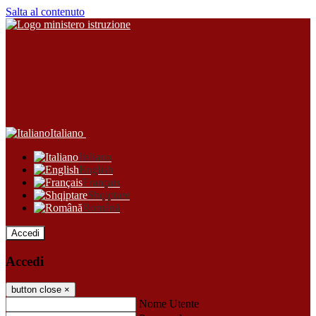
Salta al contenuto
Italiano
Italiano
English
Français
Shqiptare
Română
Accedi
Accedi
button close
×
Nome Utente