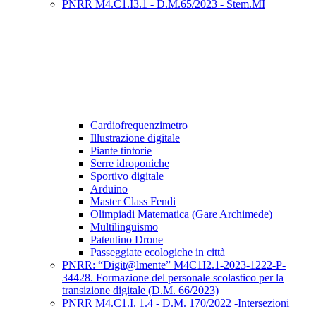
PNRR M4.C1.I3.1 - D.M.65/2023 - Stem.MI
Cardiofrequenzimetro
Illustrazione digitale
Piante tintorie
Serre idroponiche
Sportivo digitale
Arduino
Master Class Fendi
Olimpiadi Matematica (Gare Archimede)
Multilinguismo
Patentino Drone
Passeggiate ecologiche in città
PNRR: “Digit@lmente” M4C1I2.1-2023-1222-P-
34428. Formazione del personale scolastico per la
transizione digitale (D.M. 66/2023)
PNRR M4.C1.I. 1.4 - D.M. 170/2022 -Intersezioni