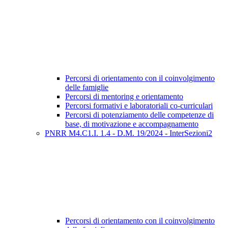
Percorsi di orientamento con il coinvolgimento
delle famiglie
Percorsi di mentoring e orientamento
Percorsi formativi e laboratoriali co-curriculari
Percorsi di potenziamento delle competenze di
base, di motivazione e accompagnamento
PNRR M4.C1.I. 1.4 - D.M. 19/2024 - InterSezioni2
Percorsi di orientamento con il coinvolgimento