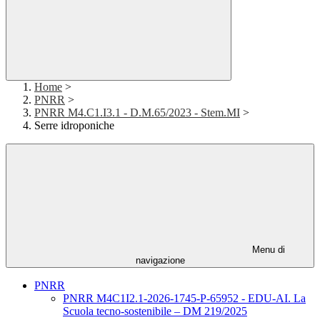
Home
>
PNRR
>
PNRR M4.C1.I3.1 - D.M.65/2023 - Stem.MI
>
Serre idroponiche
Menu di
navigazione
PNRR
PNRR M4C1I2.1-2026-1745-P-65952 - EDU-AI. La
Scuola tecno-sostenibile – DM 219/2025