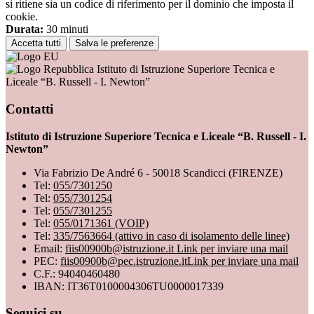
si ritiene sia un codice di riferimento per il dominio che imposta il
cookie.
Durata:
30 minuti
Accetta tutti
Salva le preferenze
Istituto di Istruzione Superiore Tecnica e
Liceale “B. Russell - I. Newton”
Contatti
Istituto di Istruzione Superiore Tecnica e Liceale “B. Russell - I.
Newton”
Via Fabrizio De André 6 - 50018 Scandicci (FIRENZE)
Tel:
055/7301250
Tel:
055/7301254
Tel:
055/7301255
Tel:
055/0171361 (VOIP)
Tel:
335/7563664 (attivo in caso di isolamento delle linee)
Email:
fiis00900b@istruzione.it
Link per inviare una mail
PEC:
fiis00900b@pec.istruzione.it
Link per inviare una mail
C.F.: 94040460480
IBAN: IT36T0100004306TU0000017339
Seguici su