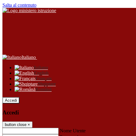
Salta al contenuto
Italiano
Italiano
English
Français
Shqiptare
Română
Accedi
Accedi
button close
×
Nome Utente