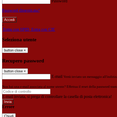
Password
Password dimenticata?
-
Entra con SPID
Entra con CIE
Seleziona utente
button close
×
Recupero password
button close
×
E-mail
Verrà inviato un messaggio all'indirizz
Non hai una e-mail associata al nome utente? Effettua il reset della password tram
E-mail inviata, si prega di controllare la casella di posta elettronica!
Errore
Chiudi