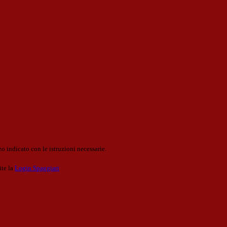
o indicato con le istruzioni necessarie.
ite la
Login Spaggiari