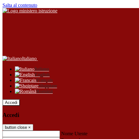
Salta al contenuto
Italiano
Italiano
English
Français
Shqiptare
Română
Accedi
Accedi
button close
×
Nome Utente