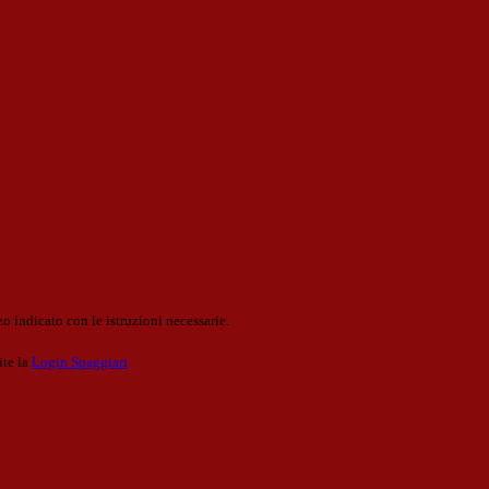
o indicato con le istruzioni necessarie.
ite la
Login Spaggiari