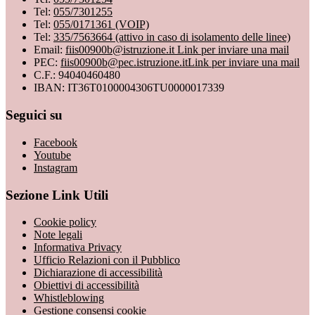
Tel:
055/7301255
Tel:
055/0171361 (VOIP)
Tel:
335/7563664 (attivo in caso di isolamento delle linee)
Email:
fiis00900b@istruzione.it
Link per inviare una mail
PEC:
fiis00900b@pec.istruzione.it
Link per inviare una mail
C.F.: 94040460480
IBAN: IT36T0100004306TU0000017339
Seguici su
Facebook
Youtube
Instagram
Sezione Link Utili
Cookie policy
Note legali
Informativa Privacy
Ufficio Relazioni con il Pubblico
Dichiarazione di accessibilità
Obiettivi di accessibilità
Whistleblowing
Gestione consensi cookie