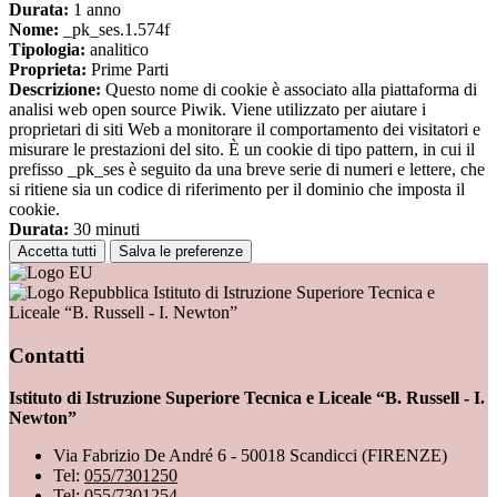
Durata:
1 anno
Nome:
_pk_ses.1.574f
Tipologia:
analitico
Proprieta:
Prime Parti
Descrizione:
Questo nome di cookie è associato alla piattaforma di
analisi web open source Piwik. Viene utilizzato per aiutare i
proprietari di siti Web a monitorare il comportamento dei visitatori e
misurare le prestazioni del sito. È un cookie di tipo pattern, in cui il
prefisso _pk_ses è seguito da una breve serie di numeri e lettere, che
si ritiene sia un codice di riferimento per il dominio che imposta il
cookie.
Durata:
30 minuti
Accetta tutti
Salva le preferenze
Istituto di Istruzione Superiore Tecnica e
Liceale “B. Russell - I. Newton”
Contatti
Istituto di Istruzione Superiore Tecnica e Liceale “B. Russell - I.
Newton”
Via Fabrizio De André 6 - 50018 Scandicci (FIRENZE)
Tel:
055/7301250
Tel:
055/7301254