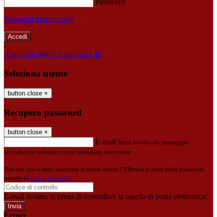
Password
Password dimenticata?
-
Entra con SPID
Entra con CIE
Seleziona utente
button close
×
Recupero password
button close
×
E-mail
Verrà inviato un messaggio
all'indirizzo indicato con le istruzioni necessarie.
Non hai una e-mail associata al nome utente? Effettua il reset della password
tramite la
Login Spaggiari
E-mail inviata, si prega di controllare la casella di posta elettronica!
Errore