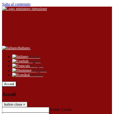
Salta al contenuto
Italiano
Italiano
English
Français
Shqiptare
Română
Accedi
Accedi
button close
×
Nome Utente