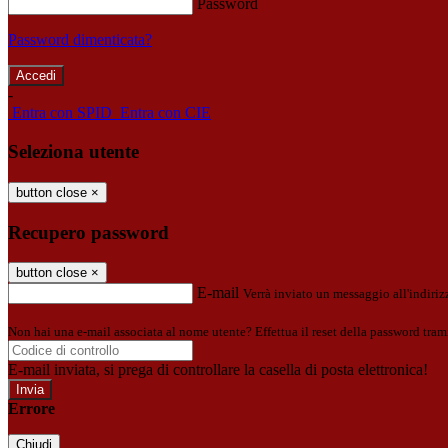
Password
Password dimenticata?
-
Entra con SPID
Entra con CIE
Seleziona utente
button close
×
Recupero password
button close
×
E-mail
Verrà inviato un messaggio all'indirizz
Non hai una e-mail associata al nome utente? Effettua il reset della password tram
E-mail inviata, si prega di controllare la casella di posta elettronica!
Errore
Chiudi