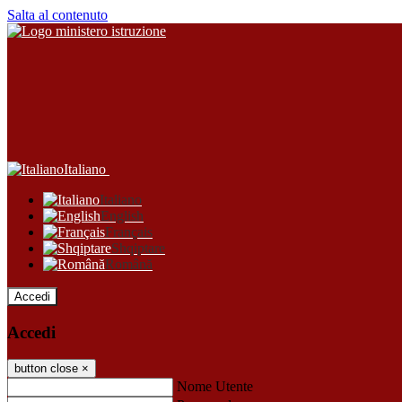
Salta al contenuto
Italiano
Italiano
English
Français
Shqiptare
Română
Accedi
Accedi
button close
×
Nome Utente