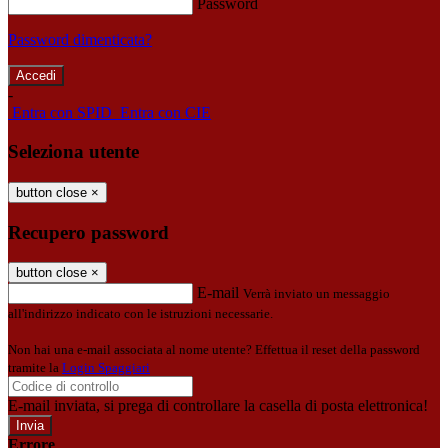
Password
Password dimenticata?
-
Entra con SPID
Entra con CIE
Seleziona utente
button close
×
Recupero password
button close
×
E-mail
Verrà inviato un messaggio
all'indirizzo indicato con le istruzioni necessarie.
Non hai una e-mail associata al nome utente? Effettua il reset della password
tramite la
Login Spaggiari
E-mail inviata, si prega di controllare la casella di posta elettronica!
Errore