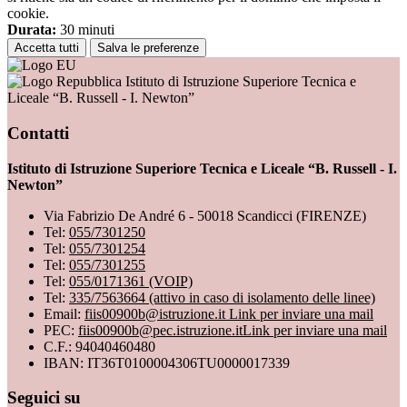
cookie.
Durata:
30 minuti
Accetta tutti
Salva le preferenze
Istituto di Istruzione Superiore Tecnica e
Liceale “B. Russell - I. Newton”
Contatti
Istituto di Istruzione Superiore Tecnica e Liceale “B. Russell - I.
Newton”
Via Fabrizio De André 6 - 50018 Scandicci (FIRENZE)
Tel:
055/7301250
Tel:
055/7301254
Tel:
055/7301255
Tel:
055/0171361 (VOIP)
Tel:
335/7563664 (attivo in caso di isolamento delle linee)
Email:
fiis00900b@istruzione.it
Link per inviare una mail
PEC:
fiis00900b@pec.istruzione.it
Link per inviare una mail
C.F.: 94040460480
IBAN: IT36T0100004306TU0000017339
Seguici su