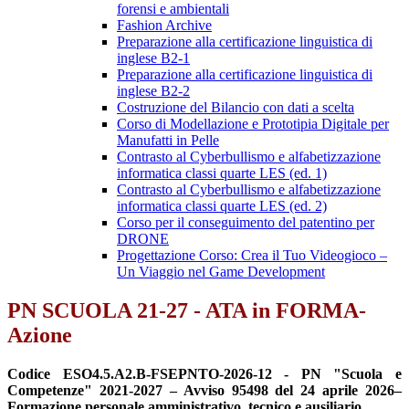
forensi e ambientali
Fashion Archive
Preparazione alla certificazione linguistica di
inglese B2-1
Preparazione alla certificazione linguistica di
inglese B2-2
Costruzione del Bilancio con dati a scelta
Corso di Modellazione e Prototipia Digitale per
Manufatti in Pelle
Contrasto al Cyberbullismo e alfabetizzazione
informatica classi quarte LES (ed. 1)
Contrasto al Cyberbullismo e alfabetizzazione
informatica classi quarte LES (ed. 2)
Corso per il conseguimento del patentino per
DRONE
Progettazione Corso: Crea il Tuo Videogioco –
Un Viaggio nel Game Development
PN SCUOLA 21-27 - ATA in FORMA-
Azione
Codice ESO4.5.A2.B-FSEPNTO-2026-12 - PN "Scuola e
Competenze" 2021-2027 – Avviso 95498 del 24 aprile 2026–
Formazione personale amministrativo, tecnico e ausiliario.