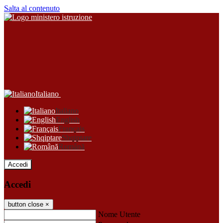
Salta al contenuto
Italiano
Italiano
English
Français
Shqiptare
Română
Accedi
Accedi
button close
×
Nome Utente